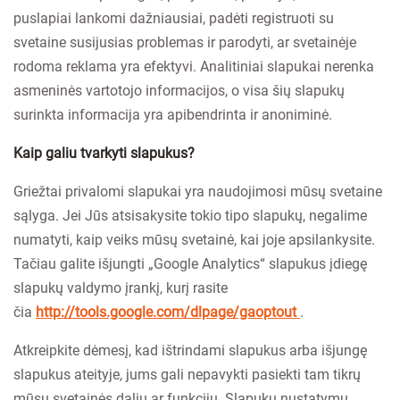
puslapiai lankomi dažniausiai, padėti registruoti su
svetaine susijusias problemas ir parodyti, ar svetainėje
rodoma reklama yra efektyvi. Analitiniai slapukai nerenka
asmeninės vartotojo informacijos, o visa šių slapukų
surinkta informacija yra apibendrinta ir anoniminė.
Kaip galiu tvarkyti slapukus?
Griežtai privalomi slapukai yra naudojimosi mūsų svetaine
sąlyga. Jei Jūs atsisakysite tokio tipo slapukų, negalime
numatyti, kaip veiks mūsų svetainė, kai joje apsilankysite.
Tačiau galite išjungti „Google Analytics“ slapukus įdiegę
slapukų valdymo įrankį, kurį rasite
čia
http://tools.google.com/dlpage/gaoptout
.
Atkreipkite dėmesį, kad ištrindami slapukus arba išjungę
slapukus ateityje, jums gali nepavykti pasiekti tam tikrų
mūsų svetainės dalių ar funkcijų. Slapukų nustatymų