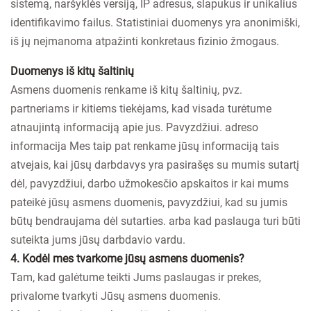
sistemą, naršyklės versiją, IP adresus, slapukus ir unikalius
identifikavimo failus. Statistiniai duomenys yra anonimiški,
iš jų neįmanoma atpažinti konkretaus fizinio žmogaus.
Duomenys iš kitų šaltinių
Asmens duomenis renkame iš kitų šaltinių, pvz.
partneriams ir kitiems tiekėjams, kad visada turėtume
atnaujintą informaciją apie jus. Pavyzdžiui. adreso
informacija Mes taip pat renkame jūsų informaciją tais
atvejais, kai jūsų darbdavys yra pasirašęs su mumis sutartį
dėl, pavyzdžiui, darbo užmokesčio apskaitos ir kai mums
pateikė jūsų asmens duomenis, pavyzdžiui, kad su jumis
būtų bendraujama dėl sutarties. arba kad paslauga turi būti
suteikta jums jūsų darbdavio vardu.
4. Kodėl mes tvarkome jūsų asmens duomenis?
Tam, kad galėtume teikti Jums paslaugas ir prekes,
privalome tvarkyti Jūsų asmens duomenis.