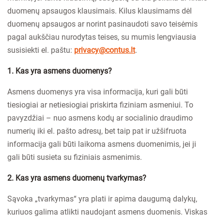
duomenų apsaugos klausimais. Kilus klausimams dėl
duomenų apsaugos ar norint pasinaudoti savo teisėmis
pagal aukščiau nurodytas teises, su mumis lengviausia
susisiekti el. paštu:
privacy@contus.lt
.
1. Kas yra asmens duomenys?
Asmens duomenys yra visa informacija, kuri gali būti
tiesiogiai ar netiesiogiai priskirta fiziniam asmeniui. To
pavyzdžiai – nuo ​​asmens kodų ar socialinio draudimo
numerių iki el. pašto adresų, bet taip pat ir užšifruota
informacija gali būti laikoma asmens duomenimis, jei ji
gali būti susieta su fiziniais asmenimis.
2. Kas yra asmens duomenų tvarkymas?
Sąvoka „tvarkymas“ yra plati ir apima daugumą dalykų,
kuriuos galima atlikti naudojant asmens duomenis. Viskas