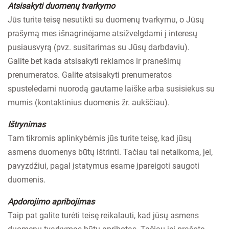
Atsisakyti duomenų tvarkymo
Jūs turite teisę nesutikti su duomenų tvarkymu, o Jūsų
prašymą mes išnagrinėjame atsižvelgdami į interesų
pusiausvyrą (pvz. susitarimas su Jūsų darbdaviu).
Galite bet kada atsisakyti reklamos ir pranešimų
prenumeratos. Galite atsisakyti prenumeratos
spustelėdami nuorodą gautame laiške arba susisiekus su
mumis (kontaktinius duomenis žr. aukščiau).
Ištrynimas
Tam tikromis aplinkybėmis jūs turite teisę, kad jūsų
asmens duomenys būtų ištrinti. Tačiau tai netaikoma, jei,
pavyzdžiui, pagal įstatymus esame įpareigoti saugoti
duomenis.
Apdorojimo apribojimas
Taip pat galite turėti teisę reikalauti, kad jūsų asmens