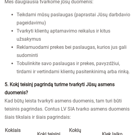
Mes daugiausia tvarkome jūsų duomenis:
Teikdami mūsų paslaugas (paprastai Jūsų darbdavio
pageidavimu)
Tvarkyti klientų aptarnavimo reikalus ir kitus
užsakymus
Reklamuodami prekes bei paslaugas, kurios jus gali
sudominti
Tobulinkite savo paslaugas ir prekes, pavyzdžiui,
tirdami ir vertindami klientų pasitenkinimą arba rinką.
5. Kokį teisinį pagrindą turime tvarkyti Jūsų asmens
duomenis?
Kad būtų leista tvarkyti asmens duomenis, tam turi būti
teisinis pagrindas. Contus LV SIA tvarko asmens duomenis
šiais tikslais ir šiais pagrindais:
Kokiais
Kokių
Kokį teisinį
Kiek laiko