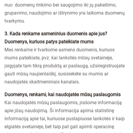
nuo duomenų rinkimo bei saugojimo iki jų pakeitimo,
grupavimo, naudojimo ar ištrynimo yra laikoma duomenų
tvarkymu.
3. Kada renkame asmeninius duomenis apie jus?
Duomenys, kuriuos patys pateikiate mums
Mes renkame ir tvarkome asmens duomenis, kuriuos
mums pateikiate, pvz. kai lankotės mūsų svetainėje,
įsigyjate tam tikrą produktą ar paslaugą, užsiregistruojate
gauti mūsų naujienlaiškį, susisiekėte su mumis ar
naudojatės skaitmeniniais kanalais.
Duomenys, renkami, kai naudojatės mūsų paslaugomis
Kai naudojatės mūsų paslaugomis, įrašome informaciją
apie jūsų naudojimą. Ši informacija apima statistinę
informaciją apie tai, kuriuose puslapiuose lankotės ir kaip
elgiatės svetainėje, bet taip pat gali apimti operacinę