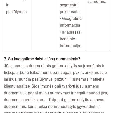
su mumis.
ir
segmentui
pasiūlymus.
priklausote
• Geografinė
informacija
• IP adresas,
įrenginio
informacija.
7. Su kuo galime dalytis jūsų duomenimis?
Jūsų asmens duomenimis galime dalytis su įmonėmis ir
tiekėjais, kurie teikia mums paslaugas, pvz. tvarko mūsų e-
laiškus, siunčia pasiūlymus, prižiūri IT sistemas ir atlieka
klientų analizę. Šios įmonės gali tvarkyti jūsų asmens
duomenis tik pagal mūsų nurodymus ir negali naudoti jūsų
duomenų savo tikslams. Taip pat galime dalytis asmens
duomenimis, kurių reikia norint nustatyti, įgyvendinti ir