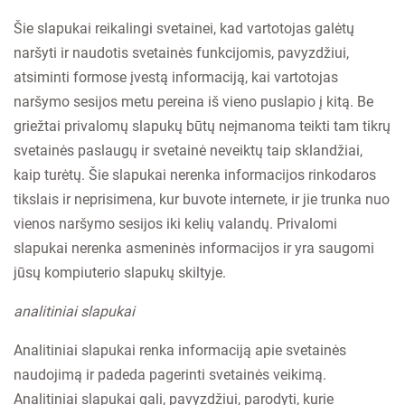
Šie slapukai reikalingi svetainei, kad vartotojas galėtų
naršyti ir naudotis svetainės funkcijomis, pavyzdžiui,
atsiminti formose įvestą informaciją, kai vartotojas
naršymo sesijos metu pereina iš vieno puslapio į kitą. Be
griežtai privalomų slapukų būtų neįmanoma teikti tam tikrų
svetainės paslaugų ir svetainė neveiktų taip sklandžiai,
kaip turėtų. Šie slapukai nerenka informacijos rinkodaros
tikslais ir neprisimena, kur buvote internete, ir jie trunka nuo
vienos naršymo sesijos iki kelių valandų. Privalomi
slapukai nerenka asmeninės informacijos ir yra saugomi
jūsų kompiuterio slapukų skiltyje.
analitiniai slapukai
Analitiniai slapukai renka informaciją apie svetainės
naudojimą ir padeda pagerinti svetainės veikimą.
Analitiniai slapukai gali, pavyzdžiui, parodyti, kurie