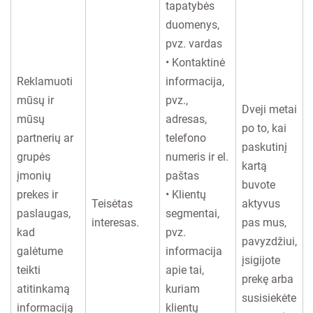
tapatybės
duomenys,
pvz. vardas
• Kontaktinė
Reklamuoti
informacija,
mūsų ir
pvz.,
Dveji metai
mūsų
adresas,
po to, kai
partnerių ar
telefono
paskutinį
grupės
numeris ir el.
kartą
įmonių
paštas
buvote
prekes ir
• Klientų
Teisėtas
aktyvus
paslaugas,
segmentai,
interesas.
pas mus,
kad
pvz.
pavyzdžiui,
galėtume
informacija
įsigijote
teikti
apie tai,
prekę arba
atitinkamą
kuriam
susisiekėte
informaciją
klientų