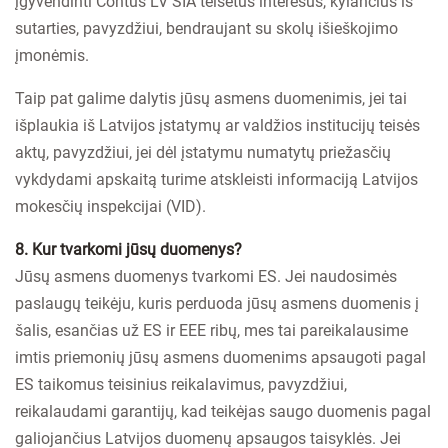
įgyvendinti Contus LV SIA teisėtus interesus, kylančius iš
sutarties, pavyzdžiui, bendraujant su skolų išieškojimo
įmonėmis.
Taip pat galime dalytis jūsų asmens duomenimis, jei tai
išplaukia iš Latvijos įstatymų ar valdžios institucijų teisės
aktų, pavyzdžiui, jei dėl įstatymu numatytų priežasčių
vykdydami apskaitą turime atskleisti informaciją Latvijos
mokesčių inspekcijai (VID).
8. Kur tvarkomi jūsų duomenys?
Jūsų asmens duomenys tvarkomi ES. Jei naudosimės
paslaugų teikėju, kuris perduoda jūsų asmens duomenis į
šalis, esančias už ES ir EEE ribų, mes tai pareikalausime
imtis priemonių jūsų asmens duomenims apsaugoti pagal
ES taikomus teisinius reikalavimus, pavyzdžiui,
reikalaudami garantijų, kad teikėjas saugo duomenis pagal
galiojančius Latvijos duomenų apsaugos taisyklės. Jei