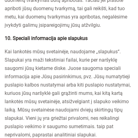
duomenų tvarkymas būtų apribotas. Tačiau jei prašote
apriboti jūsų duomenų tvarkymą, tai gali reikšti, kad tuo
metu, kai duomenų tvarkymas yra apribotas, negalėsime
įvykdyti galimų įsipareigojimų jūsų atžvilgiu.
10. Speciali informacija apie slapukus
Kai lankotės mūsų svetainėje, naudojame „slapukus“.
Slapukai yra maži tekstiniai failai, kurie per naršyklę
saugomi jūsų kietame diske. Juose saugoma speciali
informacija apie Jūsų pasirinkimus, pvz. Jūsų numatytieji
puslapio kalbos nustatymai arba kiti puslapio nustatymai,
kuriuos jūsų naršyklė gali grąžinti mums, kai kitą kartą
lankotės mūsų svetainėje, atsižvelgiant į slapuko veikimo
laiką. Mūsų svetainėse naudojami dviejų skirtingų tipų
slapukai. Vieni jų yra griežtai privalomi, nes reikalingi
puslapio veikimo ir saugumo sumetimais. taip pat
neprivalomi, paprastai analitiniai slapukai.