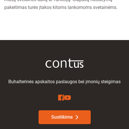
pakeitimas turės įtakos kitoms lankomoms svetainėms.
Buhalterinės apskaitos paslaugos bei įmonių steigimas
Susitikime