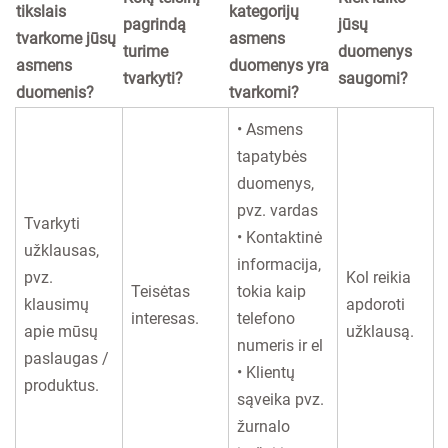
tikslais
kategorijų
pagrindą
jūsų
tvarkome jūsų
asmens
turime
duomenys
asmens
duomenys yra
tvarkyti?
saugomi?
duomenis?
tvarkomi?
• Asmens
tapatybės
duomenys,
pvz. vardas
Tvarkyti
• Kontaktinė
užklausas,
informacija,
pvz.
Kol reikia
Teisėtas
tokia kaip
klausimų
apdoroti
interesas.
telefono
apie mūsų
užklausą.
numeris ir el
paslaugas /
• Klientų
produktus.
sąveika pvz.
žurnalo