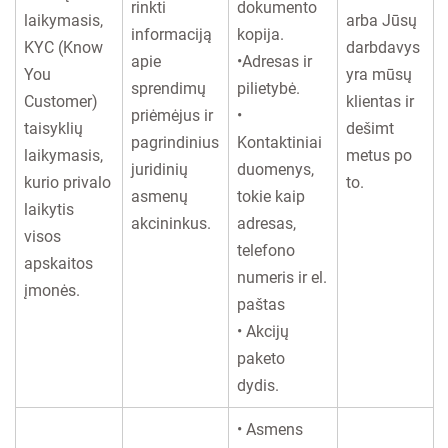
rinkti
dokumento
laikymasis,
arba Jūsų
informaciją
kopija.
KYC (Know
darbdavys
apie
•Adresas ir
You
yra mūsų
sprendimų
pilietybė.
Customer)
klientas ir
priėmėjus ir
•
taisyklių
dešimt
pagrindinius
Kontaktiniai
laikymasis,
metus po
juridinių
duomenys,
kurio privalo
to.
asmenų
tokie kaip
laikytis
akcininkus.
adresas,
visos
telefono
apskaitos
numeris ir el.
įmonės.
paštas
• Akcijų
paketo
dydis.
• Asmens