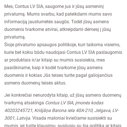
Mes, Contus LV SIA, saugome jus ir jūsų asmeninį
privatumą. Mums svarbu, kad pateikdami mums savo
informaciją jaustumėtės saugūs. Todėl jūsų asmens
duomenis tvarkome atvirai, atkreipdami dėmesį į jūsų
privatumą.
Šioje privatumo apsaugos politikoje, kuri taikoma visiems,
kurie bet kokiu būdu naudojasi Contus LV SIA paslaugomis
ar produktais ir/ar kitaip su mumis susisiekia, mes
paaiškiname, kaip ir kodėl tvarkome jūsų asmens
duomenis ir kokias Jūs teises turite pagal galiojančius
asmens duomenų teisės aktus.
Jei konkrečiai nenurodyta kitaip, už jūsų asmens duomenų
tvarkymą atsakinga
Contus LV SIA, įmonės kodas
40203245721, Krišjāņa Barona iela 40A-210, Jelgava, LV-
3001, Latvija
. Visada maloniai kviečiame susisiekti su
mumis, jei turite klausimų, susijusių su šia politika ar kitais