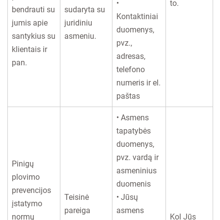
•
to.
bendrauti su
sudaryta su
Kontaktiniai
jumis apie
juridiniu
duomenys,
santykius su
asmeniu.
pvz.,
klientais ir
adresas,
pan.
telefono
numeris ir el.
paštas
• Asmens
tapatybės
duomenys,
pvz. vardą ir
Pinigų
asmeninius
plovimo
duomenis
prevencijos
Teisinė
• Jūsų
įstatymo
pareiga
asmens
normų
Kol Jūs