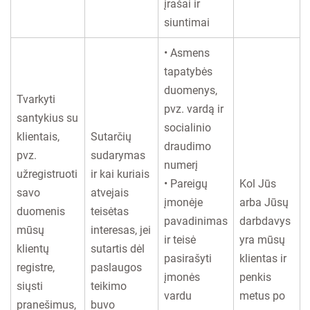
įrašai ir
siuntimai
• Asmens
tapatybės
duomenys,
Tvarkyti
pvz. vardą ir
santykius su
socialinio
klientais,
Sutarčių
draudimo
pvz.
sudarymas
numerį
užregistruoti
ir kai kuriais
• Pareigų
Kol Jūs
savo
atvejais
įmonėje
arba Jūsų
duomenis
teisėtas
pavadinimas
darbdavys
mūsų
interesas, jei
ir teisė
yra mūsų
klientų
sutartis dėl
pasirašyti
klientas ir
registre,
paslaugos
įmonės
penkis
siųsti
teikimo
vardu
metus po
pranešimus,
buvo